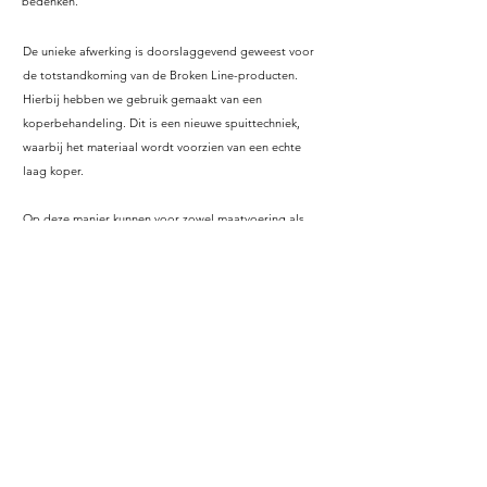
bedenken.
De unieke afwerking is doorslaggevend geweest voor
de totstandkoming van de Broken Line-producten.
Hierbij hebben we gebruik gemaakt van een
koperbehandeling. Dit is een nieuwe spuittechniek,
waarbij het materiaal wordt voorzien van een echte
laag koper.
Op deze manier kunnen voor zowel maatvoering als
afwerking op wens van de klant aanpassingen worden
aangebracht in een meubelstuk. De mogelijkheden voor
de afwerking zijn legio, van brons, zink tot RVS of een
meer traditionele aanpak,
zoals een lakkleur.